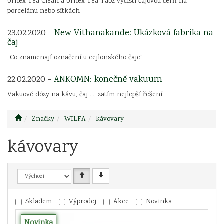
Urnex Tea Clean a Urnex Tea Tabz vyčistí čajovou čerň na
porcelánu nebo sítkách
23.02.2020 -
New Vithanakande: Ukázková fabrika na
čaj
„Co znamenají označení u cejlonského čaje“
22.02.2020 -
ANKOMN: konečně vakuum
Vakuové dózy na kávu, čaj ..., zatím nejlepší řešení
Značky
WILFA
kávovary
kávovary
Skladem
Výprodej
Akce
Novinka
Novinka