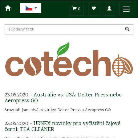
Toggle
Toggl
0
navigation
navig
23.05.2020 -
Austrálie vs. USA: Delter Press nebo
Aeropress GO
Srovnali jsme dvě novinky: Delter Press a Aeropress GO
23.05.2020 -
URNEX novinky pro vyčištění čajové
černi: TEA CLEANER