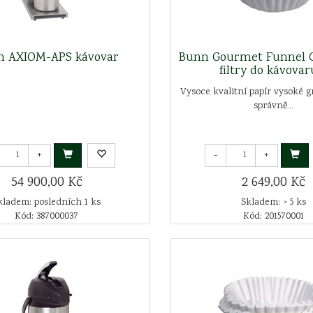
n AXIOM-APS kávovar
Bunn Gourmet Funnel C
filtry do kávovaru
Vysoce kvalitní papír vysoké 
správně...
+
-
+
54 900,00 Kč
2 649,00 Kč
kladem: posledních 1 ks
Skladem: > 5 ks
Kód: 387000037
Kód: 201570001