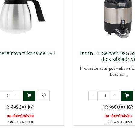
ervírovací konvice 1,9 l
Bunn TF Server DSG S
(bez základny)
Professional airpot - allows f
heat ke...
+
-
+
2 999,00 Kč
12 990,00 Kč
na objednávku
na objednávku
Kód: 517460001
Kód: 427000050