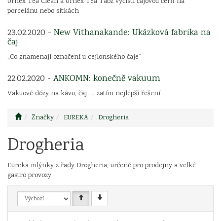
Urnex Tea Clean a Urnex Tea Tabz vyčistí čajovou čerň na
porcelánu nebo sítkách
23.02.2020 -
New Vithanakande: Ukázková fabrika na
čaj
„Co znamenají označení u cejlonského čaje“
22.02.2020 -
ANKOMN: konečně vakuum
Vakuové dózy na kávu, čaj ..., zatím nejlepší řešení
Značky
EUREKA
Drogheria
Drogheria
Eureka mlýnky z řady Drogheria, určené pro prodejny a velké
gastro provozy