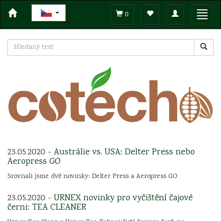
Toggle
Toggl
0
navigation
navig
23.05.2020 -
Austrálie vs. USA: Delter Press nebo
Aeropress GO
Srovnali jsme dvě novinky: Delter Press a Aeropress GO
23.05.2020 -
URNEX novinky pro vyčištění čajové
černi: TEA CLEANER