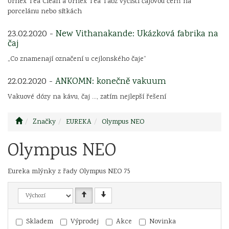
Urnex Tea Clean a Urnex Tea Tabz vyčistí čajovou čerň na
porcelánu nebo sítkách
23.02.2020 -
New Vithanakande: Ukázková fabrika na
čaj
„Co znamenají označení u cejlonského čaje“
22.02.2020 -
ANKOMN: konečně vakuum
Vakuové dózy na kávu, čaj ..., zatím nejlepší řešení
Značky
EUREKA
Olympus NEO
Olympus NEO
Eureka mlýnky z řady Olympus NEO 75
Skladem
Výprodej
Akce
Novinka