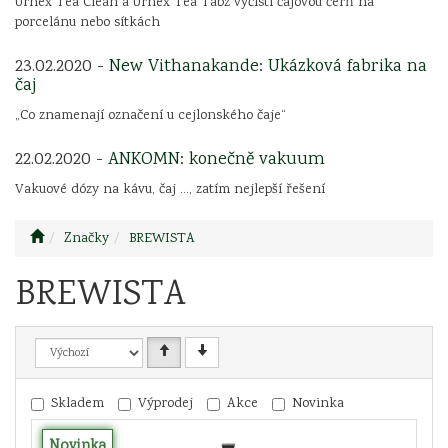
Urnex Tea Clean a Urnex Tea Tabz vyčistí čajovou čerň na
porcelánu nebo sítkách
23.02.2020 -
New Vithanakande: Ukázková fabrika na
čaj
„Co znamenají označení u cejlonského čaje“
22.02.2020 -
ANKOMN: konečně vakuum
Vakuové dózy na kávu, čaj ..., zatím nejlepší řešení
Značky
BREWISTA
BREWISTA
Skladem
Výprodej
Akce
Novinka
Novinka