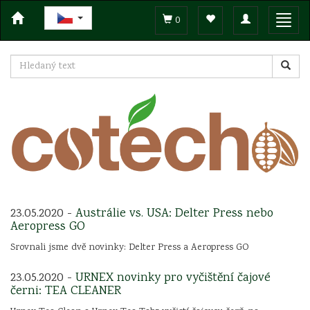
Toggle
Toggl
0
navigation
navig
23.05.2020 -
Austrálie vs. USA: Delter Press nebo
Aeropress GO
Srovnali jsme dvě novinky: Delter Press a Aeropress GO
23.05.2020 -
URNEX novinky pro vyčištění čajové
černi: TEA CLEANER