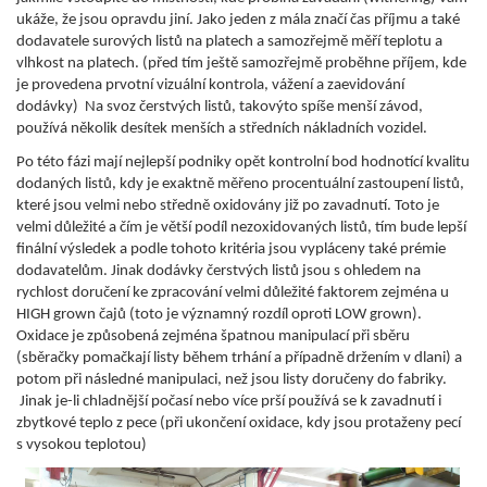
ukáže, že jsou opravdu jiní. Jako jeden z mála značí čas příjmu a také
dodavatele surových listů na platech a samozřejmě měří teplotu a
vlhkost na platech. (před tím ještě samozřejmě proběhne příjem, kde
je provedena prvotní vizuální kontrola, vážení a zaevidování
dodávky) Na svoz čerstvých listů, takovýto spíše menší závod,
používá několik desítek menších a středních nákladních vozidel.
Po této fázi mají nejlepší podniky opět kontrolní bod hodnotící kvalitu
dodaných listů, kdy je exaktně měřeno procentuální zastoupení listů,
které jsou velmi nebo středně oxidovány již po zavadnutí. Toto je
velmi důležité a čím je větší podíl nezoxidovaných listů, tím bude le
pší
finální výsledek a podle tohoto kritéria jsou vypláceny také prémie
dodavatelům. Jinak dodávky čerstvých listů jsou s ohledem na
rychlost doručení ke zpracování velmi důležité faktorem zejména u
HIGH grown čajů (toto je významný rozdíl oproti LOW grown).
Oxidace je způsobená zejména špatnou manipulací při sběru
(sběračky pomačkají listy během trhání a případně držením v dlani) a
potom při následné manipulaci, než jsou listy doručeny do fabriky.
Jinak je-li chladnější počasí nebo více prší používá se k zavadnutí i
zbytkové teplo z pece (při ukončení oxidace, kdy jsou protaženy pecí
s vysokou teplotou)