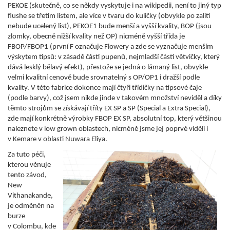
PEKOE (skutečně, co se někdy vyskytuje i na wikipedii, není to jiný typ
flushe se třetím listem, ale více v tvaru do kuličky (obvykle po zalití
nebude ucelený list), PEKOE1 bude menší a vyšší kvality, BOP (jsou
zlomky, obecně nižší kvality než OP) nicméně vyšší třída je
FBOP/FBOP1 (první F označuje Flowery a zde se vyznačuje menším
výskytem tipsů: v zásadě částí pupenů, nejmladší části větvičky, který
dává lesklý bělavý efekt), přestože se jedná o lámaný list, obvykle
velmi kvalitní cenově bude srovnatelný s OP/OP1 i dražší podle
kvality. V této fabrice dokonce mají čtyři třídičky na tipsové čaje
(podle barvy), což jsem nikde jinde v takovém množství neviděl a díky
těmto strojům se získávají tříty EX SP a SP (Special a Extra Special),
zde mají konkrétně výrobky FBOP EX SP, absolutní top, který většinou
naleznete v low grown oblastech, nicméně jsme jej poprvé viděli i
v Kemare v oblasti Nuwara Eliya.
Za tuto péči,
kterou věnuje
tento závod,
New
Vithanakande,
je odměněn na
burze
v Colombu, kde