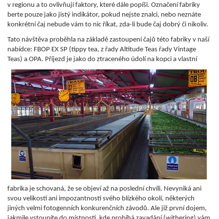
v regionu a to ovlivňují faktory, které dále popíši. Označení fabriky
berte pouze jako jistý indikátor, pokud nejste znalci, nebo neznáte
konkrétní čaj nebude vám to nic říkat, zda-li bude čaj dobrý či nikoliv.
Tato návštěva proběhla na základě zastoupení čajů této fabriky v naší
nabídce: FBOP EX SP (tippy tea, z řady Altitude Teas řady Vintage
Teas) a OPA. Příjezd je jako do ztraceného
údolí na kopci a vlastní
fabrika je schovaná, že se objeví až na poslední chvíli. Nevyniká ani
svou velikostí ani impozantností svého blízkého okolí, některých
jiných velmi fotogenních konkurenčních závodů. Ale již první dojem,
jakmile vstoupíte do místnosti, kde probíhá zavadání (withering) vám