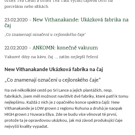
Urnex Tea Clean a Urnex Tea Tabz vyčistí čajovou čerň na
porcelánu nebo sítkách
23.02.2020 -
New Vithanakande: Ukázková fabrika na
čaj
„Co znamenají označení u cejlonského čaje“
22.02.2020 -
ANKOMN: konečně vakuum
Vakuové dózy na kávu, čaj ..., zatím nejlepší řešení
New Vithanakande Ukázková fabrika na čaj
„Co znamenají označení u cejlonského čaje“
Na své několikáté cestě po Sri Lance a jejich plantážích, resp.
fabrikách, jsem měl možnost navštívit dvě fabriky, které patří k tomu
nejlepšímu. Každá z nich je z opačného konce spektra čajů: New
Vithanakande je LOW grown z regionu Ruhuna a druhá je naopak
HIGH grown z Nuwara Eliya. Zde se budu více věnovat té první,
protože ta je opravdovou ukázkou, jak má závod produkující čaje
nejvyšší kvality vypadat.