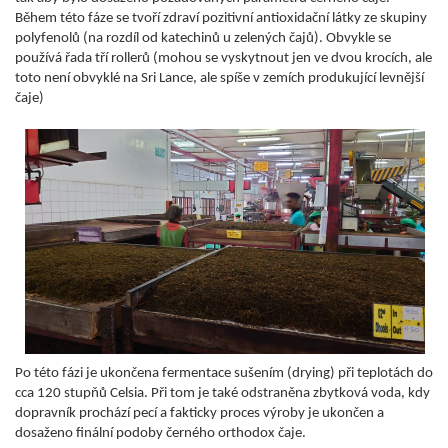
Během této fáze se tvoří zdraví pozitivní antioxidační látky ze skupiny
polyfenolů (na rozdíl od katechinů u zelených čajů). Obvykle se
používá řada tří rollerů (mohou se vyskytnout jen ve dvou krocích, ale
toto není obvyklé na Sri Lance, ale spíše v zemích produkující levnější
čaje)
Po této fázi je ukončena fermentace sušením (drying) při teplotách do
cca 120 stupňů Celsia. Při tom je také odstraněna zbytková voda, kdy
dopravník prochází pecí a fakticky proces výroby je ukončen a
dosaženo finální podoby černého orthodox čaje.