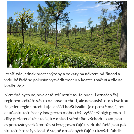
Popíši zde jednak proces výroby a odkazy na některé odlišnosti a
v druhé řadě se pokusím vysvětlit trochu v kostce značení a vliv na
kvalitu čaje.
Nicméně bych nejprve chtěl zdůraznit to, že bude-li označen čaj
regionem odkáže vás to na povahu chuti, ale nesouvisí toto s kvalitou,
že jeden region produkuje lepší či horší kvalitu (ale prostě mají jinou
chuť a skutečně ceny low grown mohou být vyšší než high grown…i
díky preferenci těchto čajů v oblasti Středního Východu, kam jsou
exportovány velká množství low grown čajů). V druhé řadě jsou pak
skutečné rozdíly v kvalitě stejně označených čajů z různých fabrik