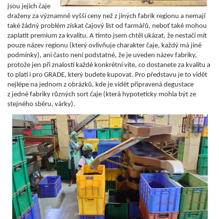
jsou jejich čaje
draženy za významně vyšší ceny než z jiných fabrik regionu a nemají
také žádný problém získat čajový list od farmářů, neboť také mohou
zaplatit premium za kvalitu. A tímto jsem chtěl ukázat, že nestačí mít
pouze název regionu (který ovlivňuje charakter čaje, každý má jiné
podmínky), ani často není podstatné, že je uveden název fabriky,
protože jen při znalosti každé konkrétní víte, co dostanete za kvalitu a
to platí i pro GRADE, který budete kupovat. Pro představu je to vidět
nejlépe na jednom z obrázků, kde je vidět připravená degustace
z jedné fabriky různých sort čaje (která hypoteticky mohla být ze
stejného sběru, várky).