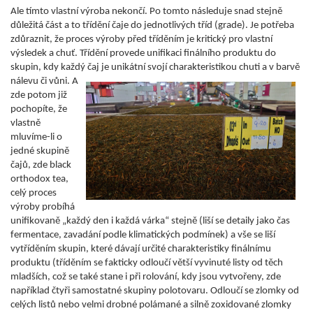
Ale tímto vlastní výroba nekončí. Po tomto následuje snad stejně
důležitá část a to třídění čaje do jednotlivých tříd (grade). Je potřeba
zdůraznit, že proces výroby před tříděním je kritický pro vlastní
výsledek a chuť. Třídění provede unifikaci finálního produktu do
skupin, kdy každý čaj je unikátní svojí charakteristikou chuti a v barvě
nálevu či vůni.
A
zde potom již
pochopíte, že
vlastně
mluvíme-li o
jedné skupině
čajů, zde black
orthodox tea,
celý proces
výroby probíhá
unifikovaně „každý den i každá várka“ stejně (liší se detaily jako čas
fermentace, zavadání podle klimatických podmínek) a vše se liší
vytříděním skupin, které dávají určité charakteristiky finálnímu
produktu (tříděním se fakticky odloučí větší vyvinuté listy od těch
mladších, což se také stane i při rolování, kdy jsou vytvořeny, zde
například čtyři samostatné skupiny polotovaru.
Odloučí se zlomky od
celých listů nebo velmi drobné polámané a silně zoxidované zlomky