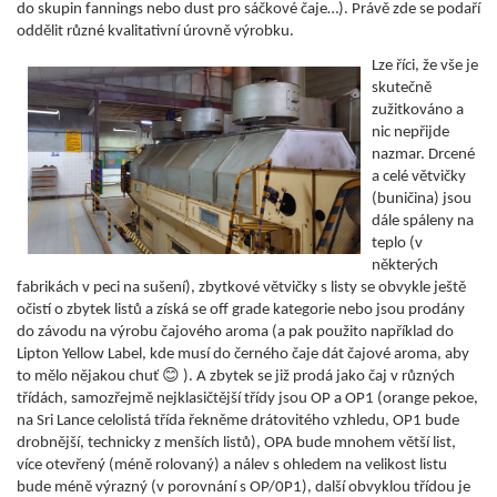
do skupin fannings nebo dust pro sáčkové čaje…). Právě zde se podaří
oddělit různé kvalitativní úrovně výrobku.
Lze říci, že vše je
skutečně
zužitkováno a
nic nepřijde
nazmar. Drcené
a celé větvičky
(buničina) jsou
dále spáleny na
teplo (v
některých
fabrikách v peci na sušení), zbytkové větvičky s listy se obvykle ještě
očistí o zbytek listů a získá se off grade kategorie nebo jsou prodány
do závodu na výrobu čajového aroma (a pak použito například do
Lipton Yellow Label, kde musí do černého čaje dát čajové aroma, aby
😊
to mělo nějakou chuť
). A zbytek se již prodá jako čaj v různých
třídách, samozřejmě nejklasičtější třídy jsou OP a OP1 (orange pekoe,
na Sri Lance celolistá třída řekněme drátovitého vzhledu, OP1 bude
drobnější, technicky z menších listů), OPA bude mnohem větší list,
více otevřený (méně rolovaný) a nálev s ohledem na velikost listu
bude méně výrazný (v porovnání s OP/0P1), další obvyklou třídou je