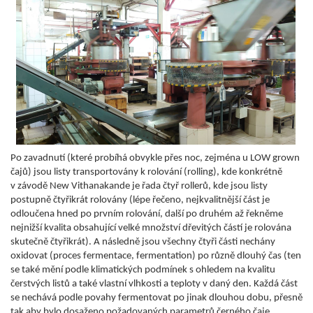
Po zavadnutí (které probíhá obvykle přes noc, zejména u LOW grown
čajů) jsou listy transportovány k rolování (rolling), kde konkrétně
v závodě New Vithanakande je řada čtyř rollerů, kde jsou listy
postupně čtyřikrát rolovány (lépe řečeno, nejkvalitnější část je
odloučena hned p
o prvním rolování, další po druhém až řekněme
nejnižší kvalita obsahující velké množství dřevitých částí je rolována
skutečně čtyřikrát). A následně jsou všechny čtyři části nechány
oxidovat (proces fermentace, fermentation) po různě dlouhý čas (ten
se také mění podle klimatických podmínek s ohledem na kvalitu
čerstvých listů a také vlastní vlhkosti a teploty v daný den. Každá část
se nechává podle povahy fermentovat po jinak dlouhou dobu, přesně
tak aby bylo dosaženo požadovaných parametrů černého čaje.