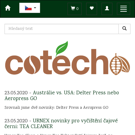
Toggle
Toggl
0
navigation
navig
23.05.2020 -
Austrálie vs. USA: Delter Press nebo
Aeropress GO
Srovnali jsme dvě novinky: Delter Press a Aeropress GO
23.05.2020 -
URNEX novinky pro vyčištění čajové
černi: TEA CLEANER