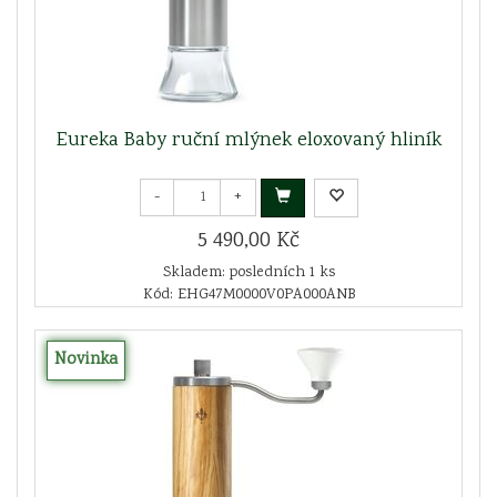
Eureka Baby ruční mlýnek eloxovaný hliník
-
+
5 490,00 Kč
Skladem: posledních 1 ks
Kód: EHG47M0000V0PA000ANB
Novinka