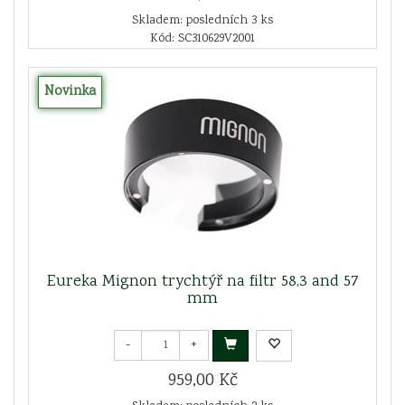
Skladem: posledních 3 ks
Kód: SC310629V2001
Novinka
Eureka Mignon trychtýř na filtr 58,3 and 57
mm
-
+
959,00 Kč