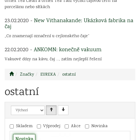
Urnex Tea Clean a Urnex Tea Tabz vyčistí čajovou čerň na
porcelánu nebo sítkách
23.02.2020 -
New Vithanakande: Ukázková fabrika na
čaj
„Co znamenají označení u cejlonského čaje“
22.02.2020 -
ANKOMN: konečně vakuum
Vakuové dózy na kávu, čaj ..., zatím nejlepší řešení
Značky
EUREKA
ostatní
ostatní
Skladem
Výprodej
Akce
Novinka
Novinka