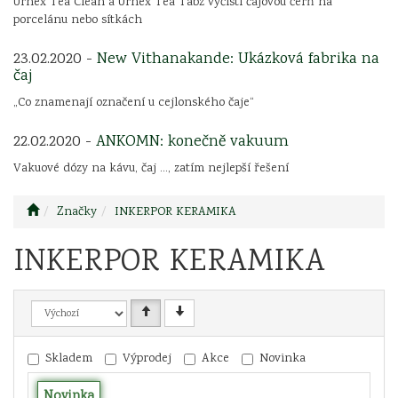
Urnex Tea Clean a Urnex Tea Tabz vyčistí čajovou čerň na
porcelánu nebo sítkách
23.02.2020 -
New Vithanakande: Ukázková fabrika na
čaj
„Co znamenají označení u cejlonského čaje“
22.02.2020 -
ANKOMN: konečně vakuum
Vakuové dózy na kávu, čaj ..., zatím nejlepší řešení
Značky
INKERPOR KERAMIKA
INKERPOR KERAMIKA
Skladem
Výprodej
Akce
Novinka
Novinka