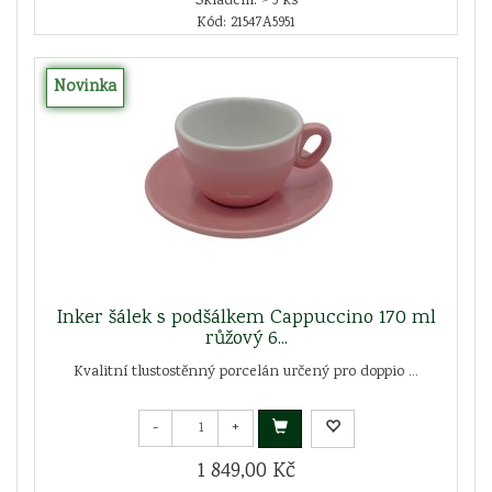
Skladem: > 5 ks
Kód: 21547A5951
Novinka
Inker šálek s podšálkem Cappuccino 170 ml
růžový 6...
Kvalitní tlustostěnný porcelán určený pro doppio ...
-
+
1 849,00 Kč