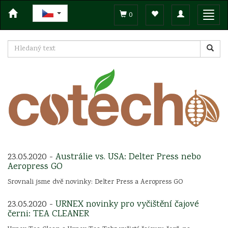
Toggle
Toggl
0
navigation
navig
23.05.2020 -
Austrálie vs. USA: Delter Press nebo
Aeropress GO
Srovnali jsme dvě novinky: Delter Press a Aeropress GO
23.05.2020 -
URNEX novinky pro vyčištění čajové
černi: TEA CLEANER